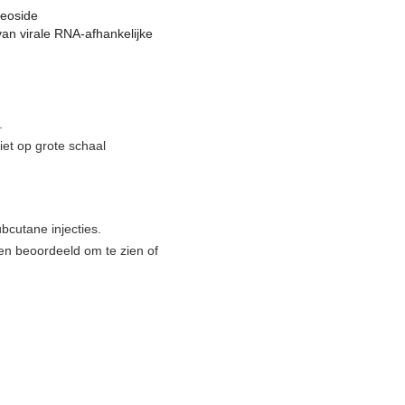
leoside
van virale RNA-afhankelijke
.
iet op grote schaal
bcutane injecties.
n beoordeeld om te zien of