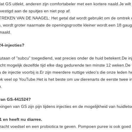
 GS uitlekt, anderen zijn comfortabeler met een kortere naald.Je wilt
stigd aan de spuitjes en niet pop af.
EN VAN DE NAAGEL: Het getal dat wordt gebruikt om de omtrek of
n, wordt groter naarmate de openingsgrootte kleiner wordt.een 18 gaug
naald.
4-injecties?
utaan of "subcu" toegediend, wat precies onder de huid betekent.De in
ht mogelijk dezelfde tijd elke dag gedurende ten minste 12 weken.De GS
 de injectie voorbij is.Er zijn meerdere nuttige video's die onze leden 
ok veel op YouTube.Het is het beste om uw dierenarts de eerste twee in
n.
 van GS-441524?
ngen van GS zijn pijn tijdens injecties en de mogelijkheid van huidletse
1 en heeft nu diarree.
acht voedsel en een probiotica te geven. Pompoen puree is ook goed o