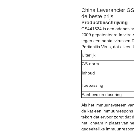
China Leverancier GS
de beste prijs
Productbeschrijving
GS441524 is een adenosine 
2009 gepatenteerd.In vitro
tegen een aantal virussen.
Peritonitis Virus, dat alleen 
Uiterlijk
GS-norm
Inhoud
Toepassing
Aanbevolen dosering
Als het immuunsysteem van e
de kat een immuunrespons 
tekort dat ervoor zorgt dat
het lichaam in plaats van h
gedeeltelijke immuunrespon