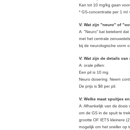
Kan tot 10 mg/kg gaan voor
* GS-concentratie per 1 ml =
V: Wat zijn "neuro" of "oc
A: "Neuro" kat betekent da
met het centrale zenuwstels
bij de neurologische vorm 
V: Wat zijn de details va
A: orale pillen:
Een pil is 10 mg.
Neuro dosering: Neem conta
De prijs is $8 per pil.
V: Welke maat spuitjes e
A: Afhankelijk van de dosis
om de GS in de spuit te tr
grootte OF IETS kleinere (2
mogelijk om het sneller op 