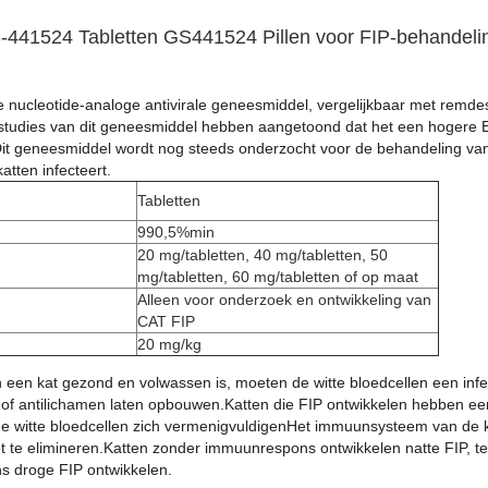
-441524 Tabletten GS441524 Pillen voor FIP-behandeli
nucleotide-analoge antivirale geneesmiddel, vergelijkbaar met remdesi
-studies van dit geneesmiddel hebben aangetoond dat het een hogere 
Dit geneesmiddel wordt nog steeds onderzocht voor de behandeling van 
katten infecteert.
Tabletten
990,5%min
20 mg/tabletten, 40 mg/tabletten, 50
mg/tabletten, 60 mg/tabletten of op maat
Alleen voor onderzoek en ontwikkeling van
CAT FIP
20 mg/kg
en kat gezond en volwassen is, moeten de witte bloedcellen een infect
of antilichamen laten opbouwen.Katten die FIP ontwikkelen hebben e
 de witte bloedcellen zich vermenigvuldigenHet immuunsysteem van de ka
et te elimineren.Katten zonder immuunrespons ontwikkelen natte FIP, te
s droge FIP ontwikkelen.