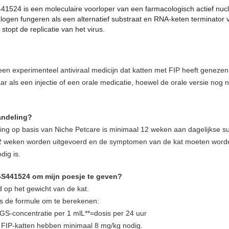
1524 is een moleculaire voorloper van een farmacologisch actief nuc
logen fungeren als een alternatief substraat en RNA-keten terminator 
pt de replicatie van het virus.
een experimenteel antiviraal medicijn dat katten met FIP heeft genezen
r als een injectie of een orale medicatie, hoewel de orale versie nog n
andeling?
ng op basis van Niche Petcare is minimaal 12 weken aan dagelijkse su
 weken worden uitgevoerd en de symptomen van de kat moeten worde
dig is.
 GS441524 om mijn poesje te geven?
 op het gewicht van de kat.
is de formule om te berekenen:
 GS-concentratie per 1 mlL**=dosis per 24 uur
e FIP-katten hebben minimaal 8 mg/kg nodig.