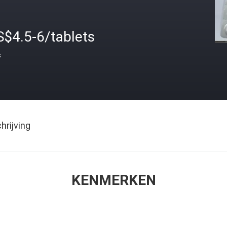
S$4.5-6/tablets
s
rijving
KENMERKEN