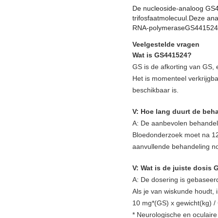
De nucleoside-analoog GS44
trifosfaatmolecuul.Deze ana
RNA-polymeraseGS441524 sto
Veelgestelde vragen
Wat is GS441524?
GS is de afkorting van GS, 
Het is momenteel verkrijgbaa
beschikbaar is.
V: Hoe lang duurt de beh
A: De aanbevolen behandeli
Bloedonderzoek moet na 12
aanvullende behandeling no
V: Wat is de juiste dosis
A:
De dosering is gebaseerd
Als je van wiskunde houdt, 
10 mg*(GS) x gewicht(kg) /
* Neurologische en oculair