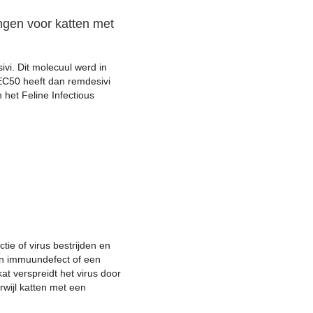
ngen voor katten met
vi. Dit molecuul werd in
EC50 heeft dan remdesivi
het Feline Infectious
ie of virus bestrijden en
en immuundefect of een
t verspreidt het virus door
rwijl katten met een