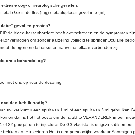
 extreme oog- of neurologische gevallen.
 totale GS in de fles (mg) / totaaloplossingsvolume (ml)
ulaire" gevallen precies?
t FIP de bloed-hersenbarrière heeft overschreden en de symptomen zi
el.onvermogen om zonder aarzeling volledig te springenOculaire betrokk
omdat de ogen en de hersenen nauw met elkaar verbonden zijn.
n de orale behandeling?
ct met ons op voor de dosering.
n naalden heb ik nodig?
 van uw kat kunt u een spuit van 1 ml of een spuit van 3 ml gebruiken.
ekken en dan is het het beste om de naald te VERANDEREN in een nieu
1 of 22 gauge) om te injecterenDe GS-vloeistof is enigszins dik en een
te trekken en te injecteren.Het is een persoonlijke voorkeur.Sommigen