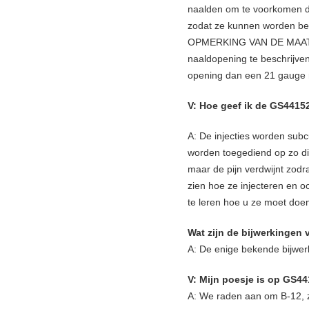
naalden om te voorkomen dat
zodat ze kunnen worden beve
OPMERKING VAN DE MAATREK
naaldopening te beschrijve
opening dan een 21 gauge 
V: Hoe geef ik de GS44152
A: De injecties worden subc
worden toegediend op zo dic
maar de pijn verdwijnt zodra
zien hoe ze injecteren en o
te leren hoe u ze moet doe
Wat zijn de bijwerkingen
A: De enige bekende bijwerki
V: Mijn poesje is op GS44
A: We raden aan om B-12, z