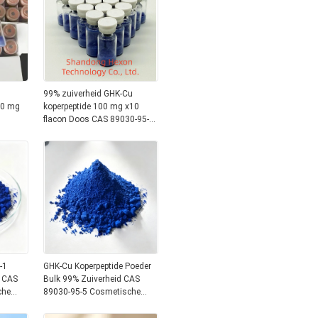
99% zuiverheid GHK-Cu
00 mg
koperpeptide 100 mg x10
flacon Doos CAS 89030-95-5
Onderzoek
-1
GHK-Cu Koperpeptide Poeder
d CAS
Bulk 99% Zuiverheid CAS
che
89030-95-5 Cosmetische
Rang