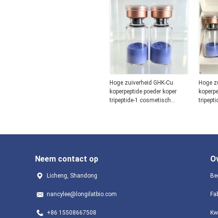
Hoge zuiverheid GHK-Cu
Hoge z
koperpeptide poeder koper
koperpe
tripeptide-1 cosmetisch
tripept
ingrediënt blauwe peptide
verzorg
voor huidverzorging stabiele
ingredi
onderzoekskwaliteit
onderz
Neem contact op
O
Licheng, Shandong
Bed
nancylee@longilatbio.com
Fa
+86 15508667508
Kw