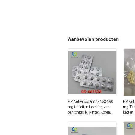
Aanbevolen producten
FIP Antiviraal GS-441524 60
FIP Ant
mg tabletten Levering van
mg Tabl
peritonitis bij katten Korea
katten
Japan EU