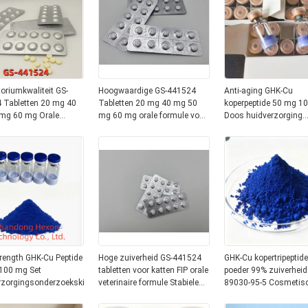
oriumkwaliteit GS-
Hoogwaardige GS-441524
Anti-aging GHK-Cu
 Tabletten 20 mg 40
Tabletten 20 mg 40 mg 50
koperpeptide 50 mg 1
mg 60 mg Orale
mg 60 mg orale formule voor
Doos huidverzorging
neesmiddelenformule
katten FIP Veterinaire zorg
Tripeptide-1 Supply
P voor katten
rength GHK-Cu Peptide
Hoge zuiverheid GS-441524
GHK-Cu kopertripeptide
100 mg Set
tabletten voor katten FIP orale
poeder 99% zuiverhei
rzorgingsonderzoekskit
veterinaire formule Stabiele
89030-95-5 Cosmetis
dagelijkse toediening
grondstof