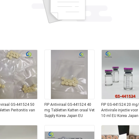
iviraal GS-441524 50
FIP Antiviraal GS-441524 40
FIP GS-441524 20 mg
etten Peritonitis van
mg Tabletten Katten oraal Vet
Antivirale injectie voor
Supply Korea Japan EU
10 ml EU Korea Japan