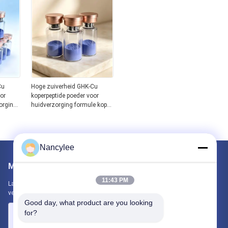
Cu
Hoge zuiverheid GHK-Cu
or
koperpeptide poeder voor
orging
huidverzorging formule koper
diënt
tripeptide-1 cosmetische
l
grondstof blauw peptide
liteit
complex betrouwbare kwaliteit
Nancylee
Mail ons
11:43 PM
Laat ons uw vereiste weten. We zullen de beste producten met u
verbinden.
Good day, what product are you looking 
for?