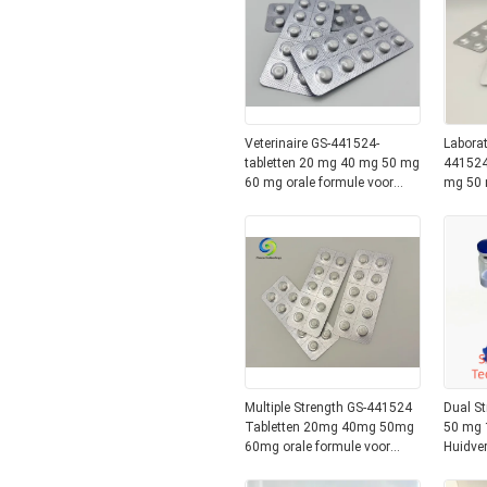
Veterinaire GS-441524-
Laborat
tabletten 20 mg 40 mg 50 mg
441524
60 mg orale formule voor
mg 50 
zorg voor infectieuze
dierge
peritonitis bij katten
voor FI
Multiple Strength GS-441524
Dual St
Tabletten 20mg 40mg 50mg
50 mg 
60mg orale formule voor
Huidve
katten FIP Veterinair gebruik