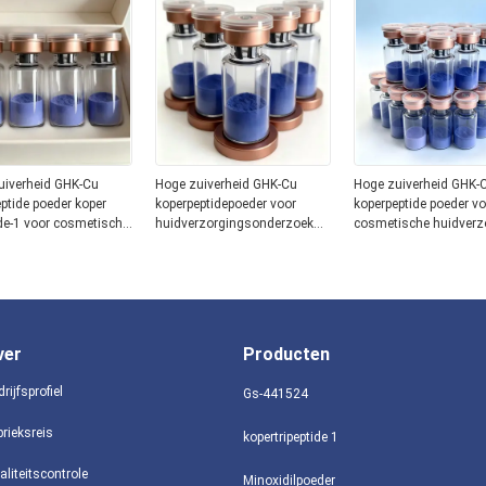
uiverheid GHK-Cu
Hoge zuiverheid GHK-Cu
Hoge zuiverheid GHK-
ptide poeder koper
koperpeptidepoeder voor
koperpeptide poeder vo
ide-1 voor cosmetische
huidverzorgingsonderzoek
cosmetische huidverz
ing blauwe peptide
Kopertripeptide-1 cosmetisch
koper tripeptide-1 ingre
ënt stabiele
ingrediënt Blauwe peptide
blauw peptide materiaa
oeksgraad
Stabiele formule Prestaties
stabiele onderzoekskwa
ver
Producten
rijfsprofiel
Gs-441524
brieksreis
kopertripeptide 1
aliteitscontrole
Minoxidilpoeder