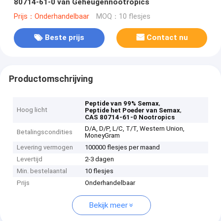
80714-61-0 van Geheugennootropics
Prijs：Onderhandelbaar
MOQ：10 flesjes
Beste prijs
Contact nu
Productomschrijving
,
Peptide van 99% Semax
Hoog licht
,
Peptide het Poeder van Semax
CAS 80714-61-0 Nootropics
D/A, D/P, L/C, T/T, Western Union,
Betalingscondities
MoneyGram
Levering vermogen
100000 flesjes per maand
Levertijd
2-3 dagen
Min. bestelaantal
10 flesjes
Prijs
Onderhandelbaar
Bekijk meer