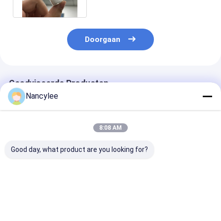
Geheugennootropics
Doorgaan
Geadviseerde Producten
Nancylee
8:08 AM
Good day, what product are you looking for?
Top Quality
Nervezuurpoeder
99% zuiverhei
Nootropics Idra21
Supplement CAS
Nervoninezuur
Powder Raw
506-37-6 Voor
de ziekte van
Materials Idra-21
depressie
Alzheimer CAS
CAS 22503-72-6
37-6
Beste prijs
Beste prijs
Beste pri