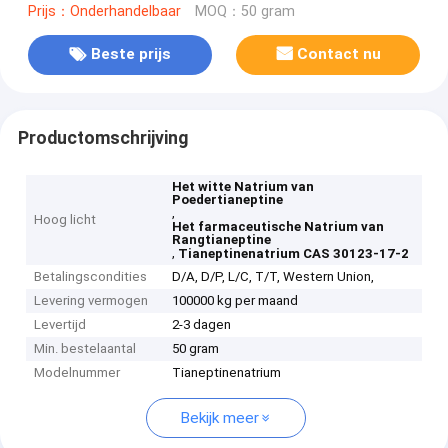
Prijs：Onderhandelbaar
MOQ：50 gram
Beste prijs
Contact nu
Productomschrijving
Het witte Natrium van
Poedertianeptine
,
Hoog licht
Het farmaceutische Natrium van
Rangtianeptine
,
Tianeptinenatrium CAS 30123-17-2
Betalingscondities
D/A, D/P, L/C, T/T, Western Union,
Levering vermogen
100000 kg per maand
Levertijd
2-3 dagen
Min. bestelaantal
50 gram
Modelnummer
Tianeptinenatrium
Bekijk meer