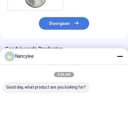
Doorgaan
Geadviseerde Producten
Nancylee
5:50 AM
Good day, what product are you looking for?
Anti-angst
99% Tianeptine
99% Zuiverhei
Tianeptine
Natrium API
Nootropica
natriumpoeder
Fabrikanten CAS
Tianeptine Na
Nootropics
30123-17-2 BP EP
met Veilige Le
Tianeptine natrium
USP
naar VS Europ
Beste prijs
Beste prijs
Beste pri
US Warehouse
tot Deur