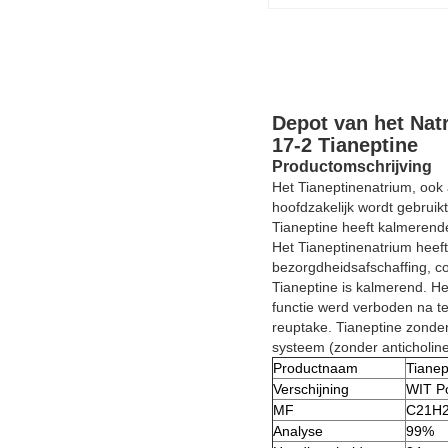
Depot van het Nat
17-2 Tianeptine
Productomschrijving
Het Tianeptinenatrium, ook 
hoofdzakelijk wordt gebrui
Tianeptine heeft kalmeren
Het Tianeptinenatrium heef
bezorgdheidsafschaffing, co
Tianeptine is kalmerend. He
functie werd verboden na te
reuptake. Tianeptine zonde
systeem (zonder anticholin
Productnaam
Tianep
Verschijning
WIT P
MF
C21H
Analyse
99%