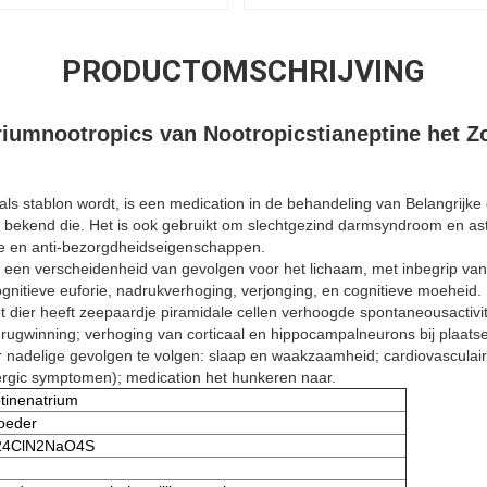
PRODUCTOMSCHRIJVING
riumnootropics van Nootropicstianeptine het Z
als stablon wordt, is een medication in de behandeling van Belangrijk
kt bekend die. Het is ook gebruikt om slechtgezind darmsyndroom en a
de en anti-bezorgdheidseigenschappen.
t een verscheidenheid van gevolgen voor het lichaam, met inbegrip van
gnitieve euforie, nadrukverhoging, verjonging, en cognitieve moeheid.
t dier heeft zeepaardje piramidale cellen verhoogde spontaneousactivity
rugwinning; verhoging van corticaal en hippocampalneurons bij plaatse
r nadelige gevolgen te volgen: slaap en waakzaamheid; cardiovasculair
ergic symptomen); medication het hunkeren naar.
tinenatrium
oeder
24ClN2NaO4S