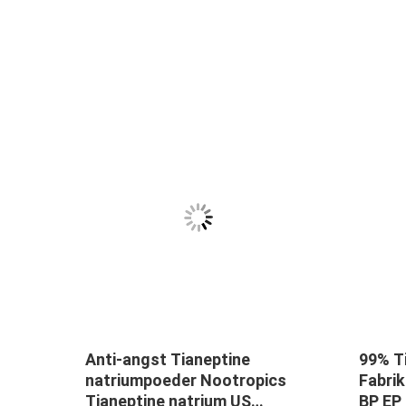
3
Anti-angst Tianeptine
99% T
tine
natriumpoeder Nootropics
Fabri
en de
Tianeptine natrium US
BP EP