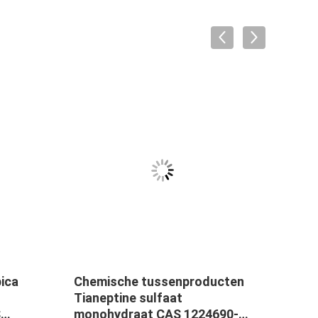
VID
ica
Chemische tussenproducten
Anti
Tianeptine sulfaat
Tian
S
monohydraat CAS 1224690-
1224