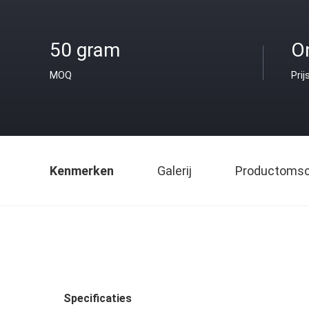
50 gram
O
MOQ
Prij
Kenmerken
Galerij
Productomsch
Specificaties