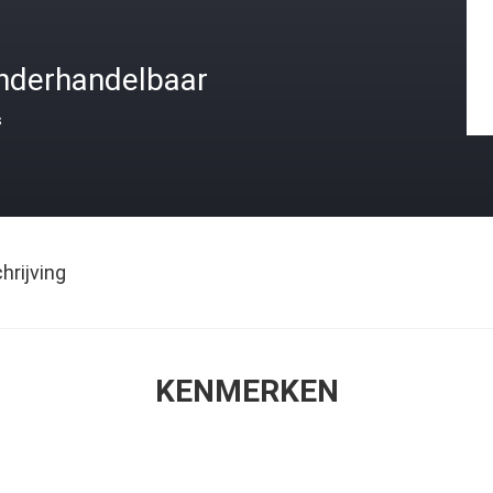
nderhandelbaar
s
rijving
KENMERKEN