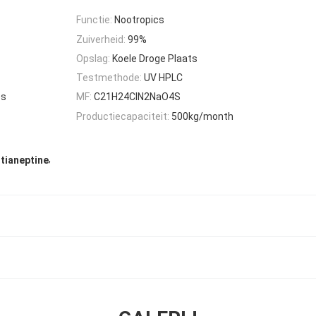
Functie:
Nootropics
Zuiverheid:
99%
Opslag:
Koele Droge Plaats
Testmethode:
UV HPLC
es
MF:
C21H24ClN2NaO4S
Productiecapaciteit:
500kg/month
,
tianeptine