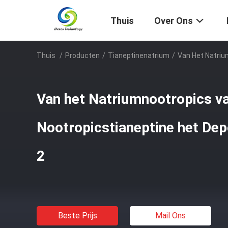
Thuis
Over Ons
Thuis
/
Producten
/
Tianeptinenatrium
/
Van Het Natriu
Van het Natriumnootropics v
Nootropicstianeptine het De
2
Beste Prijs
Mail Ons