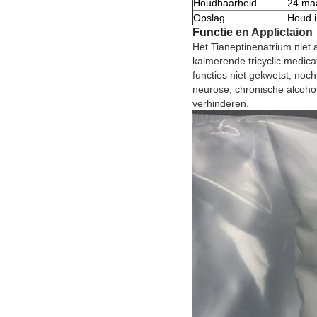
Houdbaarheid
24 ma
Opslag
Houd i
Functie
en Applictaion
Het Tianeptinenatrium niet
kalmerende tricyclic medica
functies niet gekwetst, noch
neurose, chronische alcoholi
verhinderen.