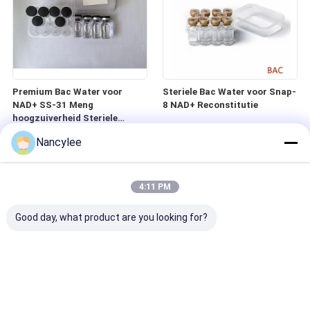
Premium Bac Water voor
Steriele Bac Water voor Snap-
NAD+ SS-31 Meng
8 NAD+ Reconstitutie
hoogzuiverheid Steriele
heldere vloeistof
Nancylee
4:11 PM
Good day, what product are you looking for?
Hoge zuiverheid Bac Water
Steriel Bac Water voor MT2
voor NAD+ MT1 Reconstitutie
NAD+ Snap-8 Reconstitutie
Steriele heldere
Heldere Hoge Zuiverheid