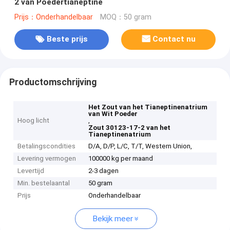
2 van Poedertianeptine
Prijs：Onderhandelbaar
MOQ：50 gram
Beste prijs
Contact nu
Productomschrijving
Het Zout van het Tianeptinenatrium
van Wit Poeder
Hoog licht
,
Zout 30123-17-2 van het
Tianeptinenatrium
Betalingscondities
D/A, D/P, L/C, T/T, Western Union,
Levering vermogen
100000 kg per maand
Levertijd
2-3 dagen
Min. bestelaantal
50 gram
Prijs
Onderhandelbaar
Bekijk meer