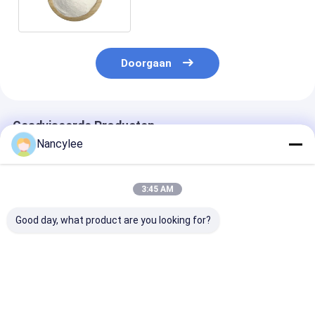
Poedertianeptine
Doorgaan
Geadviseerde Producten
Nancylee
3:45 AM
Good day, what product are you looking for?
Anti-angst
99% Tianeptine
99% Zuiverhei
Tianeptine
Natrium API
Nootropica
natriumpoeder
Fabrikanten CAS
Tianeptine Na
Nootropics
30123-17-2 BP EP
met Veilige Le
Tianeptine natrium
USP
naar VS Europ
Beste prijs
Beste prijs
Beste pri