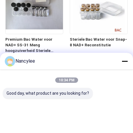
Premium Bac Water voor
Steriele Bac Water voor Snap-
NAD+ SS-31 Meng
8 NAD+ Reconstitutie
hoogzuiverheid Steriele
heldere vloeistof
Nancylee
10:34 PM
Good day, what product are you looking for?
Hoge zuiverheid Bac Water
Steriel Bac Water voor MT2
voor NAD+ MT1 Reconstitutie
NAD+ Snap-8 Reconstitutie
Steriele heldere
Heldere Hoge Zuiverheid