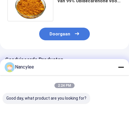
van 99% Ubidecarenone voor
Dieetsupplement
Doorgaan
Geadviseerde Producten
Nancylee
2:24 PM
Good day, what product are you looking for?
Epithalon 10mg
Epithalon peptide
Epithalon Pept
Gevriesdroogde
ruwe poeder voor
Poeder met Ho
Peptide Flesje Hoge
levensduuronderzoek
Zuiverheid Ant
Zuiverheid
Aging Onderzo