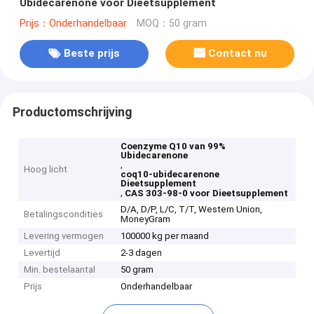
Ubidecarenone voor Dieetsupplement
Prijs：Onderhandelbaar
MOQ：50 gram
Beste prijs
Contact nu
Productomschrijving
Coenzyme Q10 van 99%
Ubidecarenone
,
Hoog licht
coq10-ubidecarenone
Dieetsupplement
,
CAS 303-98-0 voor Dieetsupplement
D/A, D/P, L/C, T/T, Western Union,
Betalingscondities
MoneyGram
Levering vermogen
100000 kg per maand
Levertijd
2-3 dagen
Min. bestelaantal
50 gram
Prijs
Onderhandelbaar