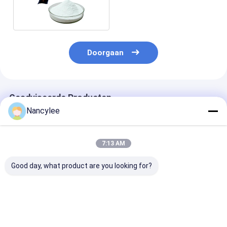
Beste Prijs
Doorgaan
Geadviseerde Producten
Nancylee
7:13 AM
Good day, what product are you looking for?
Top Quality
Nervezuurpoeder
99% zuiverhei
Nootropics Idra21
Supplement CAS
Nervoninezuur
Powder Raw
506-37-6 Voor
de ziekte van
Materials Idra-21
depressie
Alzheimer CAS