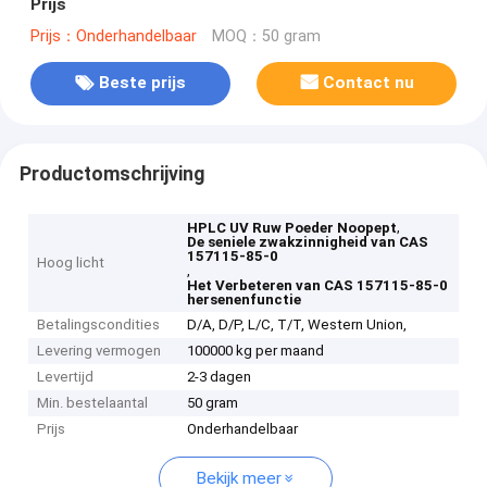
Prijs
Prijs：Onderhandelbaar
MOQ：50 gram
Beste prijs
Contact nu
Productomschrijving
,
HPLC UV Ruw Poeder Noopept
De seniele zwakzinnigheid van CAS
157115-85-0
Hoog licht
,
Het Verbeteren van CAS 157115-85-0
hersenenfunctie
Betalingscondities
D/A, D/P, L/C, T/T, Western Union,
Levering vermogen
100000 kg per maand
Levertijd
2-3 dagen
Min. bestelaantal
50 gram
Prijs
Onderhandelbaar
Bekijk meer