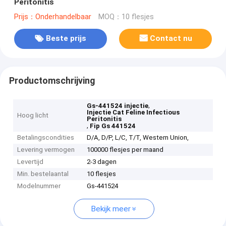
Peritonitis
Prijs：Onderhandelbaar
MOQ：10 flesjes
Beste prijs
Contact nu
Productomschrijving
,
Gs-441524 injectie
Injectie Cat Feline Infectious
Hoog licht
Peritonitis
,
Fip Gs 441524
Betalingscondities
D/A, D/P, L/C, T/T, Western Union,
Levering vermogen
100000 flesjes per maand
Levertijd
2-3 dagen
Min. bestelaantal
10 flesjes
Modelnummer
Gs-441524
Bekijk meer