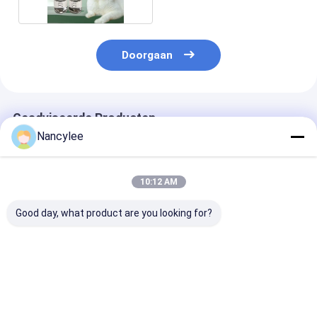
Doorgaan
Geadviseerde Producten
Nancylee
10:12 AM
Good day, what product are you looking for?
Veterinaire kwaliteit
GS-441524 60 mg
GS-441524 50
GS-441524 60 mg
tabletten orale
orale tablette
tabletten Orale
formule met hoge
Veterinaire fo
antivirale formule
sterkte voor
voor FIP-
voor ondersteuning
veterinaire antivirale
behandeling v
Beste prijs
Beste prijs
Beste pri
van katachtige
ondersteuning voor
katten Gemakk