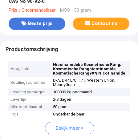
CAS No 98-92-0
Prijs：Onderhandelbaar
MOQ：50 gram
Beste prijs
Contact nu
Productomschrijving
,
Niacinamidebp Kosmetische Rang
Hoog licht
,
Kosmetische Rangnicotinamide
Kosmetische Rang99% Nicotinamide
D/A, D/P, L/C, T/T, Western Union,
Betalingscondities
MoneyGram
Levering vermogen
100000 kg per maand
Levertijd
2-3 dagen
Min. bestelaantal
50 gram
Prijs
Onderhandelbaar
Bekijk meer