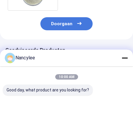
0
Doorgaan
Geadviseerde Producten
Nancylee
10:00 AM
Good day, what product are you looking for?
99% puur
CAS nr. 97-59-6
Koop hoogwaa
Allantoïnepoeder
Allantoïne poeder
Allantoïnepoe
CAS 97-59-6 voor
voor kalmerende en
voor huidverz
huidverzorging en
hydraterende huid
CAS 97-59-6
zelfgemaakte
Beste prijs
Beste prijs
Beste pri
cosmetica