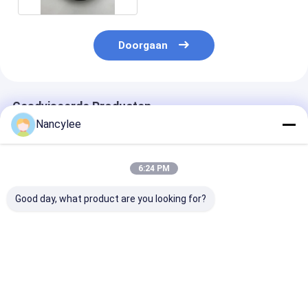
Doorgaan
Geadviseerde Producten
Nancylee
6:24 PM
Good day, what product are you looking for?
Top Quality
Nervezuurpoeder
99% zuiverhei
Nootropics Idra21
Supplement CAS
Nervoninezuur
Powder Raw
506-37-6 Voor
de ziekte van
Materials Idra-21
depressie
Alzheimer CAS
CAS 22503-72-6
37-6
Beste prijs
Beste prijs
Beste pri