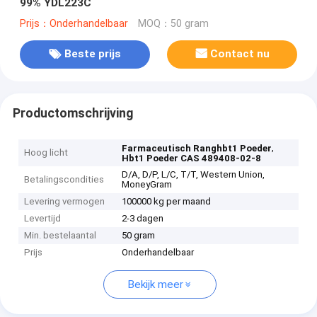
99% YDL223C
Prijs：Onderhandelbaar
MOQ：50 gram
Beste prijs
Contact nu
Productomschrijving
,
Farmaceutisch Ranghbt1 Poeder
Hoog licht
Hbt1 Poeder CAS 489408-02-8
D/A, D/P, L/C, T/T, Western Union,
Betalingscondities
MoneyGram
Levering vermogen
100000 kg per maand
Levertijd
2-3 dagen
Min. bestelaantal
50 gram
Prijs
Onderhandelbaar
Bekijk meer