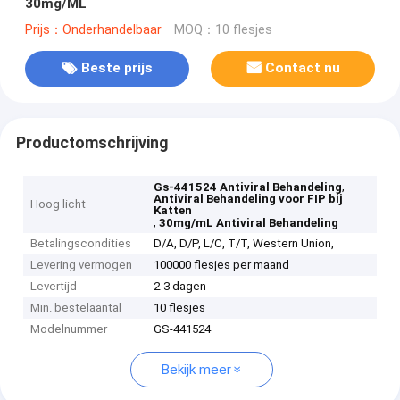
30mg/ML
Prijs：Onderhandelbaar
MOQ：10 flesjes
Beste prijs
Contact nu
Productomschrijving
,
Gs-441524 Antiviral Behandeling
Antiviral Behandeling voor FIP bij
Hoog licht
Katten
,
30mg/mL Antiviral Behandeling
Betalingscondities
D/A, D/P, L/C, T/T, Western Union,
Levering vermogen
100000 flesjes per maand
Levertijd
2-3 dagen
Min. bestelaantal
10 flesjes
Modelnummer
GS-441524
Bekijk meer