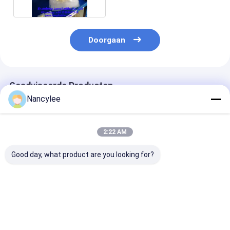
Doorgaan
Geadviseerde Producten
Nancylee
2:22 AM
Good day, what product are you looking for?
Veterinaire kwaliteit
GS-441524 60 mg
GS-441524 50
GS-441524 60 mg
tabletten orale
orale tablette
tabletten Orale
formule met hoge
Veterinaire fo
antivirale formule
sterkte voor
voor FIP-
voor ondersteuning
veterinaire antivirale
behandeling v
Beste prijs
Beste prijs
Beste pri
van katachtige
ondersteuning voor
katten Gemakk