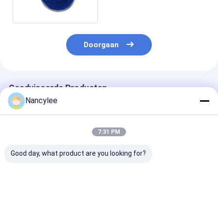
5
Doorgaan
Geadviseerde Producten
Nancylee
7:31 PM
Good day, what product are you looking for?
Hoge zuiverheid
Premium GHK-Cu
Hoge zuiverhe
GHK-Cu
koperpeptide poeder
GHK-Cu
koperpeptidepoeder
voor cosmetische
koperpeptide 
voor
formulering koper
voor cosmetis
huidverzorgingsinnovatie
tripeptide-1
onderzoek kop
Beste prijs
Beste prijs
Beste pri