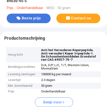
89030-95-5
Prijs：Onderhandelbaar
MOQ：50 gram
Beste prijs
Contact nu
Productomschrijving
,
Anti het Verouderen Koperpeptide
,
Anti-veroudert Koper tripeptide-1
Hoog licht
De Schoonheidsmiddelen Grondstof
van CAS 49557-75-7
D/A, D/P, L/C, T/T, Western Union,
Betalingscondities
MoneyGram
Levering vermogen
100000 kg per maand
Levertijd
2-3 dagen
Min. bestelaantal
50 gram
Prijs
Onderhandelbaar
Bekijk meer