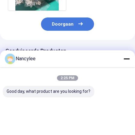
Pillen voor Kat FIP
Doorgaan
Geadviseerde Producten
Nancylee
2:25 PM
Good day, what product are you looking for?
Veterinaire kwaliteit
GS-441524 60 mg
GS-441524 50
GS-441524 60 mg
tabletten orale
orale tablette
tabletten Orale
formule met hoge
Veterinaire fo
antivirale formule
sterkte voor
voor FIP-
voor ondersteuning
veterinaire antivirale
behandeling v
Beste prijs
Beste prijs
Beste pri
van katachtige
ondersteuning voor
katten Gemakk