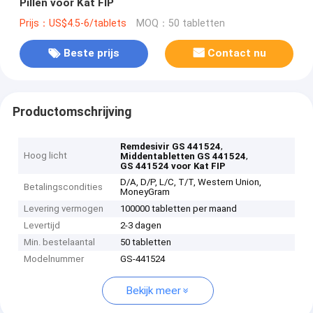
Pillen voor Kat FIP
Prijs：US$4.5-6/tablets
MOQ：50 tabletten
Beste prijs
Contact nu
Productomschrijving
,
Remdesivir GS 441524
Hoog licht
,
Middentabletten GS 441524
GS 441524 voor Kat FIP
D/A, D/P, L/C, T/T, Western Union,
Betalingscondities
MoneyGram
Levering vermogen
100000 tabletten per maand
Levertijd
2-3 dagen
Min. bestelaantal
50 tabletten
Modelnummer
GS-441524
Bekijk meer