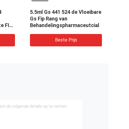
4
5.5ml Gs 441 524 de Vloeibare
Remt
Gs Fip Rang van
4415
e FIP
Behandelingspharmaceutcial
Beste Prijs