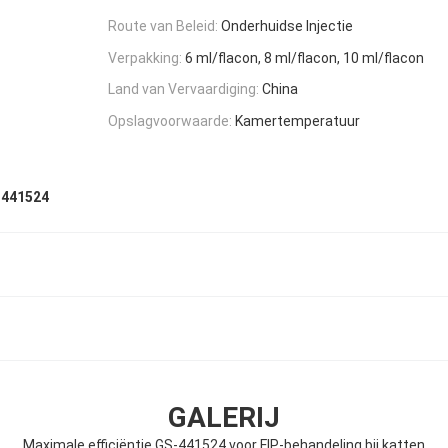
Route van Beleid:
Onderhuidse Injectie
Verpakking:
6 ml/flacon, 8 ml/flacon, 10 ml/flacon
Land van Vervaardiging:
China
Opslagvoorwaarde:
Kamertemperatuur
S 441524
GALERIJ
Maximale efficiëntie GS-441524 voor FIP-behandeling bij katten