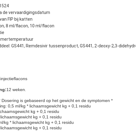
1524
na de vervaardigingsdatum
van FIP bij katten
on, 8 ml/flacon, 10 ml/flacon
tie
kamertemperatuur
ddeel: GS441, Remdesivir tussenproduct, GS441, 2-deoxy-2,3-didehydr
injectieflacons
ng:
12 weken.
* Dosering is gebaseerd op het gewicht en de symptomen *
rting: 0,5 ml/kg * lichaamsgewicht kg + 0,1 residu
lichaamsgewicht kg + 0,1 residu
* lichaamsgewicht kg + 0,1 residu
ml/kg * lichaamsgewicht kg + 0,1 residu
* lichaamsgewicht kg + 0,1 residu