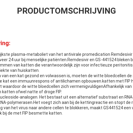
PRODUCTOMSCHRIJVING
ing:
ijkste plasma-metaboliet van het antivirale promedication Remdesivir
eer 24 uur bij menselijke patiënten.Remdesivir en GS-441524 bleken bei
mmen van katten die verantwoordelijk zijn voor infectieuze peritonitis (
iekte van huiskatten.
an een kat gezond en volwassen is, moeten de witte bloedcellen de in
 de kat een immuunrespons of antilichamen opbouwen.katten met FIP
 waardoor de witte bloedcellen zich vermenigvuldigenAfhankelijk van
atten ofwel natte of droge FIP.
ucleoside-analogen. Het bestaat uit een alternatief substraat en RNA
RNA-polymerasen.Het voegt zich aan bij de kettingreactie en stopt de r
ng van het virus naar andere cellen te blokkeren, maakt GS441524 een 
 bij de met FIP besmette katten.