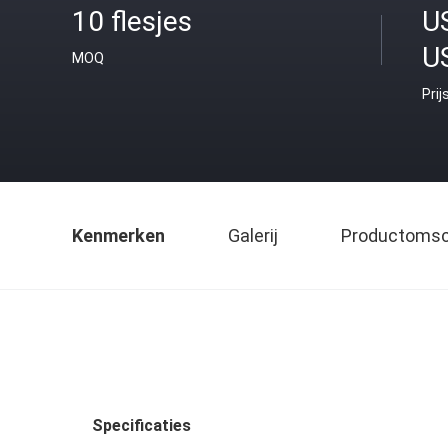
10 flesjes
U
U
MOQ
Prij
Kenmerken
Galerij
Productomsch
Specificaties