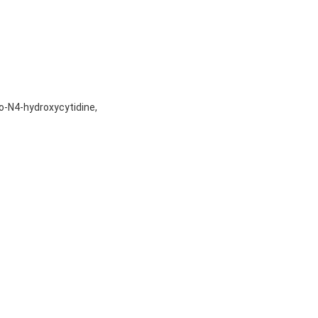
o-N4-hydroxycytidine,