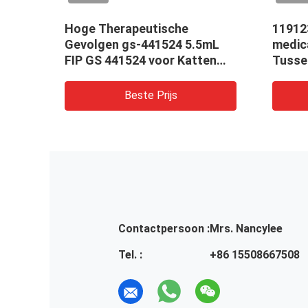
Hoge Therapeutische
11912
Gevolgen gs-441524 5.5mL
medic
FIP GS 441524 voor Katten
Tusse
FIPV
Mg/kg
Beste Prijs
Contactpersoon :
Mrs. Nancylee
Tel. :
+86 15508667508