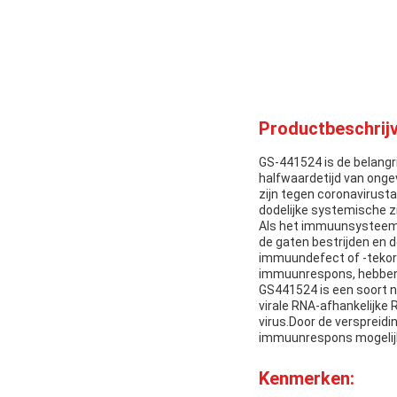
Productbeschrijv
GS-441524 is de belangr
halfwaardetijd van ongev
zijn tegen coronavirusta
dodelijke systemische z
Als het immuunsysteem v
de gaten bestrijden en
immuundefect of -tekort
immuunrespons, hebben k
GS441524 is een soort n
virale RNA-afhankelijke 
virus.Door de verspreidi
immuunrespons mogelijk
Kenmerken: