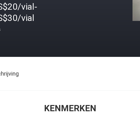
S$20/vial-
S$30/vial
s
rijving
KENMERKEN