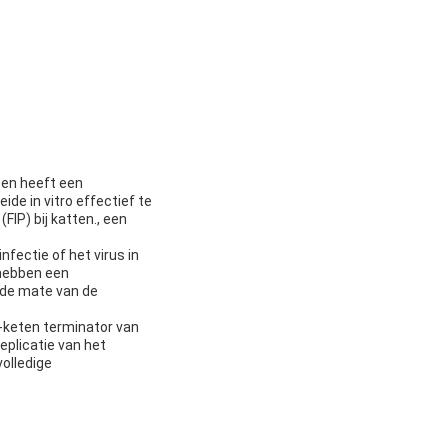
 en heeft een
de in vitro effectief te
FIP) bij katten., een
fectie of het virus in
 hebben een
 de mate van de
-keten terminator van
eplicatie van het
volledige