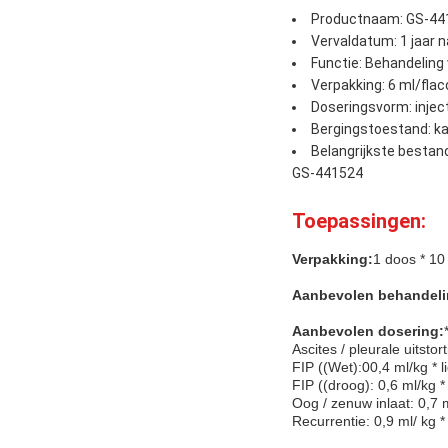
Productnaam: GS-44
Vervaldatum: 1 jaar 
Functie: Behandeling 
Verpakking: 6 ml/flac
Doseringsvorm: injec
Bergingstoestand: 
Belangrijkste bestan
GS-441524
Toepassingen:
Verpakking:
1 doos * 10 
Aanbevolen behandeli
Aanbevolen dosering:
Ascites / pleurale uitsto
FIP ((Wet):00,4 ml/kg * 
FIP ((droog): 0,6 ml/kg 
Oog / zenuw inlaat: 0,7 
Recurrentie: 0,9 ml/ kg 