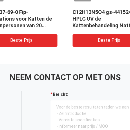
37-69-0 Fip-
C12H13N5O4 gs-44152
ations voor Katten de
HPLC UV de
npersonen van 20
Kattenbehandeling Natt
 Remdesivir
van Fip 6-7 Mg/kg
Beste Prijs
Beste Prijs
NEEM CONTACT OP MET ONS
Bericht: