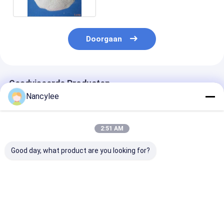
Doorgaan
Geadviseerde Producten
Nancylee
2:51 AM
Good day, what product are you looking for?
NAD+
Groothandel NAD+
Hoge stabilitei
gevriesdroogde
500 mg 1000 mg
NAD+ injectee
injectieflacons met
flacons Hoge
poeder 500 mg
Epithalon Semax
zuiverheid Vries
mg Vriesgedr
Snap-8 cosmetisch
gedroogd co-enzym
flacons voor
Beste prijs
Beste prijs
Beste pri
onderzoekskwaliteit
poeder voor
cellulaire