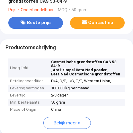
grondstoffen CAS 53-84-9
Prijs：Onderhandelbaar
MOQ：50 gram
Beste prijs
Contact nu
Productomschrijving
Cosmetische grondstoffen CAS 53
84-9
Hoog licht
,
,
Anti-rimpel Beta Nad poeder
Beta Nad Cosmetische grondstoffen
Betalingscondities
D/A, D/P, L/C, T/T, Western Union,
Levering vermogen
100.000 kg per maand
Levertijd
2-3 dagen
Min. bestelaantal
50 gram
Place of Origin
China
Bekijk meer