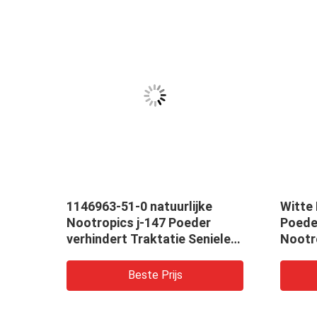
1146963-51-0 natuurlijke
Witte
as
Nootropics j-147 Poeder
Poede
s van
verhindert Traktatie Seniele
Nootr
ing
Zwakzinnigheid
99%
Beste Prijs