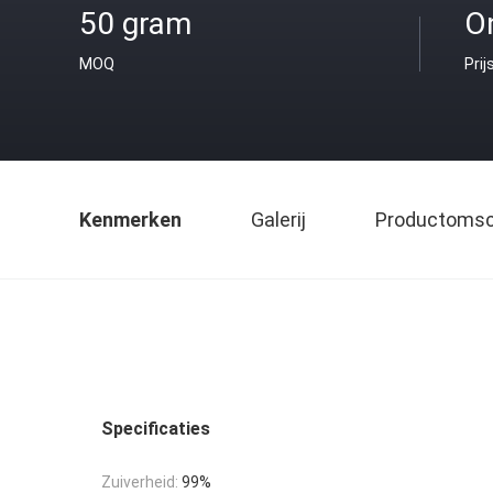
50 gram
O
MOQ
Prij
Kenmerken
Galerij
Productomsch
Specificaties
Zuiverheid:
99%