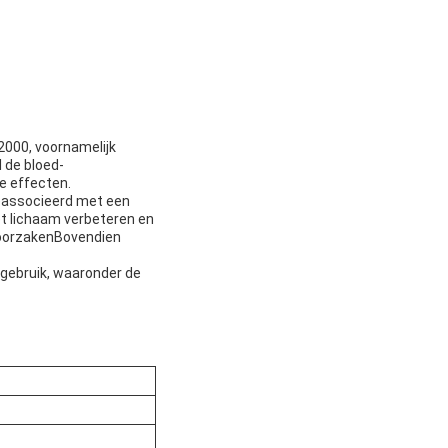
 2000, voornamelijk
 de bloed-
e effecten.
geassocieerd met een
et lichaam verbeteren en
eroorzakenBovendien
lgebruik, waaronder de