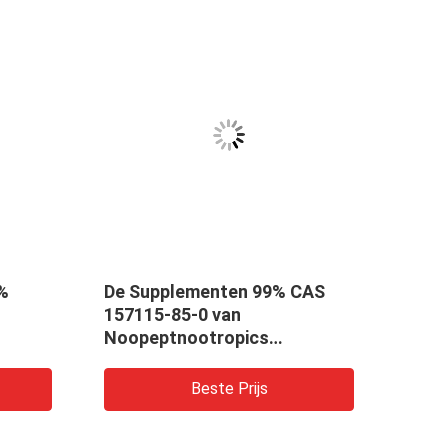
%
De Supplementen 99% CAS
Anti
157115-85-0 van
Poed
Noopeptnootropics
2727
ession
verbeteren het Leren
Capaciteit
Beste Prijs