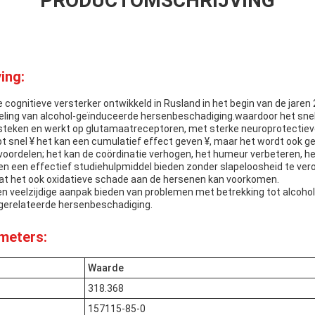
PRODUCTOMSCHRIJVING
ing:
 cognitieve versterker ontwikkeld in Rusland in het begin van de jaren
eling van alcohol-geïnduceerde hersenbeschadiging.waardoor het snel
steken en werkt op glutamaatreceptoren, met sterke neuroprotectiev
pt snel ¥ het kan een cumulatief effect geven ¥, maar het wordt ook 
voordelen; het kan de coördinatie verhogen, het humeur verbeteren, h
en een effectief studiehulpmiddel bieden zonder slapeloosheid te v
at het ook oxidatieve schade aan de hersenen kan voorkomen.
en veelzijdige aanpak bieden van problemen met betrekking tot alcoho
gerelateerde hersenbeschadiging.
meters:
Waarde
318.368
157115-85-0