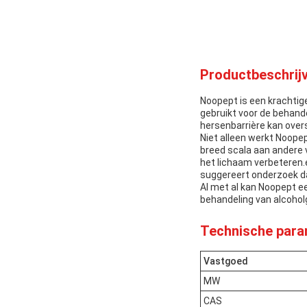
Productbeschrijv
Noopept is een krachtige
gebruikt voor de behand
hersenbarrière kan over
Niet alleen werkt Noope
breed scala aan andere 
het lichaam verbeteren.
suggereert onderzoek d
Al met al kan Noopept e
behandeling van alcohol
Technische para
Vastgoed
MW
CAS