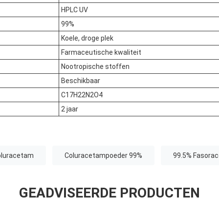
HPLC UV
99%
Koele, droge plek
Farmaceutische kwaliteit
Nootropische stoffen
Beschikbaar
C17H22N2O4
2 jaar
oluracetam
Coluracetampoeder 99%
99.5% Fasora
GEADVISEERDE PRODUCTEN