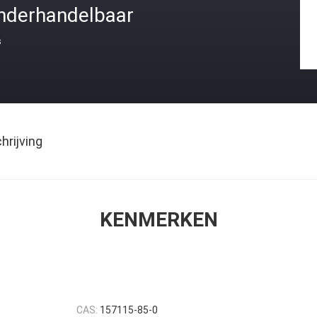
nderhandelbaar
s
rijving
KENMERKEN
CAS:
157115-85-0