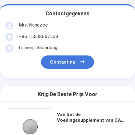
Contactgegevens
Mrs. Nancylee
+86 15508667508
Licheng, Shandong
Contact nu
Krijg De Beste Prijs Voor
Van het de
Voedingssupplement van CAS
131-48-6 Sialic Zure n-
Acetylneuraminic Zuur