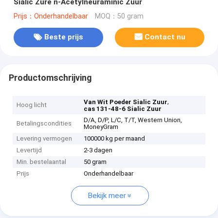
Sialic Zure n-Acetylneuraminic Zuur
Prijs：Onderhandelbaar
MOQ：50 gram
Beste prijs
Contact nu
Productomschrijving
,
Van Wit Poeder Sialic Zuur
Hoog licht
cas 131-48-6 Sialic Zuur
D/A, D/P, L/C, T/T, Western Union,
Betalingscondities
MoneyGram
Levering vermogen
100000 kg per maand
Levertijd
2-3 dagen
Min. bestelaantal
50 gram
Prijs
Onderhandelbaar
Bekijk meer