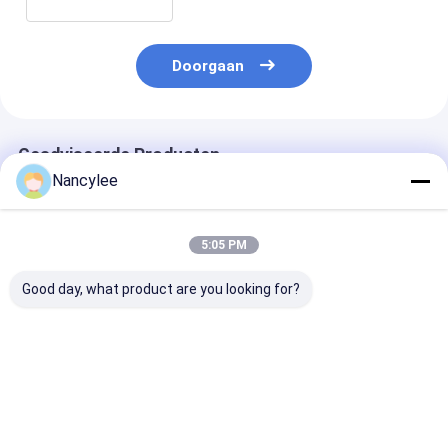
Doorgaan
Geadviseerde Producten
Nancylee
5:05 PM
Good day, what product are you looking for?
Epithalon 10mg
Epithalon peptide
Epithalon Pept
Gevriesdroogde
ruwe poeder voor
Poeder met Ho
Peptide Flesje Hoge
levensduuronderzoek
Zuiverheid Ant
Zuiverheid
Aging Onderzo
Gevriesdroogd
Grondstof CA
Beste prijs
Beste prijs
Beste pri
Poeder Voor
307297-39-8
Onderzoeksdoeleinden