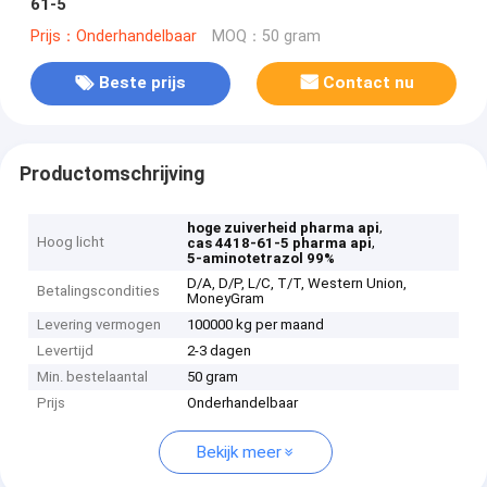
61-5
Prijs：Onderhandelbaar
MOQ：50 gram
Beste prijs
Contact nu
Productomschrijving
,
hoge zuiverheid pharma api
Hoog licht
,
cas 4418-61-5 pharma api
5-aminotetrazol 99%
D/A, D/P, L/C, T/T, Western Union,
Betalingscondities
MoneyGram
Levering vermogen
100000 kg per maand
Levertijd
2-3 dagen
Min. bestelaantal
50 gram
Prijs
Onderhandelbaar
Bekijk meer