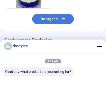
Doorgaan
Geadviseerde Producten
Nancylee
4:12 AM
Good day, what product are you looking for?
Epithalon 10mg
Epithalon peptide
Epithalon Pept
Gevriesdroogde
ruwe poeder voor
Poeder met Ho
Peptide Flesje Hoge
levensduuronderzoek
Zuiverheid Ant
Zuiverheid
Aging Onderzo
Gevriesdroogd
Grondstof CA
Beste prijs
Beste prijs
Beste pri
Poeder Voor
307297-39-8