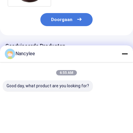
Doorgaan
Geadviseerde Producten
Nancylee
6:55 AM
Good day, what product are you looking for?
Epithalon 10mg
Epithalon peptide
Epithalon Pept
Gevriesdroogde
ruwe poeder voor
Poeder met Ho
Peptide Flesje Hoge
levensduuronderzoek
Zuiverheid Ant
Zuiverheid
Aging Onderzo
Gevriesdroogd
Grondstof CA
Beste prijs
Beste prijs
Beste pri
Poeder Voor
307297-39-8
Onderzoeksdoeleinden