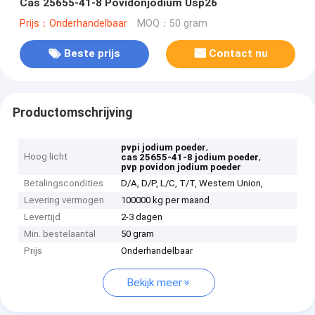
Cas 25655-41-8 Povidonjodium Usp26
Prijs：Onderhandelbaar
MOQ：50 gram
Beste prijs
Contact nu
Productomschrijving
,
pvpi jodium poeder
Hoog licht
,
cas 25655-41-8 jodium poeder
pvp povidon jodium poeder
Betalingscondities
D/A, D/P, L/C, T/T, Western Union,
Levering vermogen
100000 kg per maand
Levertijd
2-3 dagen
Min. bestelaantal
50 gram
Prijs
Onderhandelbaar
Bekijk meer