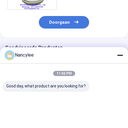
Doorgaan
Geadviseerde Producten
Nancylee
11:02 PM
Good day, what product are you looking for?
Epithalon 10mg
Epithalon peptide
Epithalon Pept
Gevriesdroogde
ruwe poeder voor
Poeder met Ho
Peptide Flesje Hoge
levensduuronderzoek
Zuiverheid Ant
Zuiverheid
Aging Onderzo
Gevriesdroogd
Grondstof CA
Beste prijs
Beste prijs
Beste pri
Poeder Voor
307297-39-8