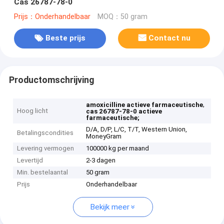
Cas 26787-78-0
Prijs：Onderhandelbaar
MOQ：50 gram
Beste prijs
Contact nu
Productomschrijving
,
amoxicilline actieve farmaceutische
Hoog licht
cas 26787-78-0 actieve
farmaceutische;
D/A, D/P, L/C, T/T, Western Union,
Betalingscondities
MoneyGram
Levering vermogen
100000 kg per maand
Levertijd
2-3 dagen
Min. bestelaantal
50 gram
Prijs
Onderhandelbaar
Bekijk meer