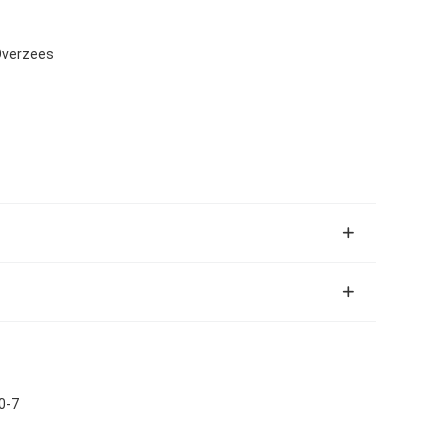
Overzees
0-7