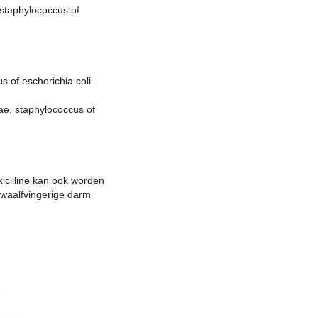
 staphylococcus of
 of escherichia coli.
ae, staphylococcus of
icilline kan ook worden
twaalfvingerige darm