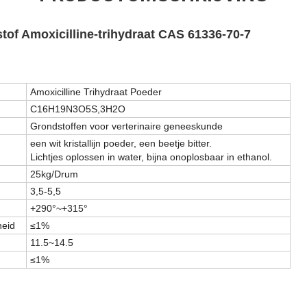
tof Amoxicilline-trihydraat CAS 61336-70-7
Amoxicilline Trihydraat Poeder
C16H19N3O5S,3H2O
Grondstoffen voor verterinaire geneeskunde
een wit kristallijn poeder, een beetje bitter.
Lichtjes oplossen in water, bijna onoplosbaar in ethanol.
25kg/Drum
3,5-5,5
+290°~+315°
heid
≤1%
11.5~14.5
≤1%