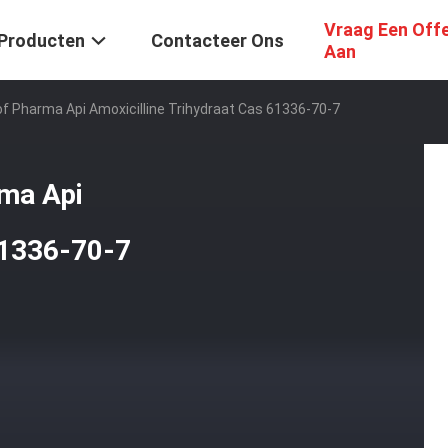
Vraag Een Off
Producten
Contacteer Ons
Aan
of Pharma Api Amoxicilline Trihydraat Cas 61336-70-7
rma Api
61336-70-7