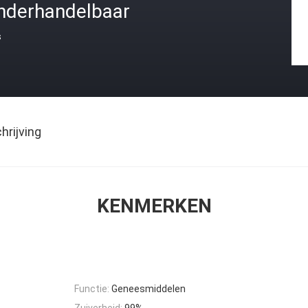
nderhandelbaar
s
rijving
KENMERKEN
Functie:
Geneesmiddelen
Zuiverheid:
99%