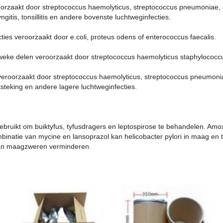
eroorzaakt door streptococcus haemolyticus, streptococcus pneumoniae,
gitis, tonsillitis en andere bovenste luchtweginfecties.
cties veroorzaakt door e.coli, proteus odens of enterococcus faecalis.
 weke delen veroorzaakt door streptococcus haemolyticus staphylococcus
g veroorzaakt door streptococcus haemolyticus, streptococcus pneumoni
steking en andere lagere luchtweginfecties.
ebruikt om buiktyfus, tyfusdragers en leptospirose te behandelen. Amox
binatie van mycine en lansoprazol kan helicobacter pylori in maag en 
 van maagzweren verminderen
.