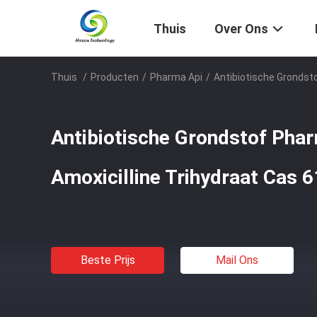
Thuis
Over Ons
Thuis
/
Producten
/
Pharma Api
/
Antibiotische Grondst
Antibiotische Grondstof Pha
Amoxicilline Trihydraat Cas 
Beste Prijs
Mail Ons