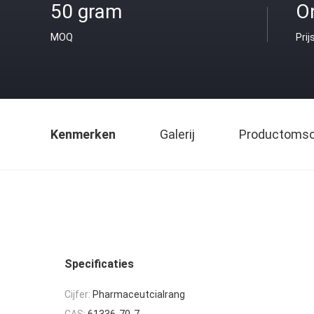
50 gram
O
MOQ
Prij
Kenmerken
Galerij
Productomsch
Specificaties
Cijfer:
Pharmaceutcialrang
CAS:
61336-70-7