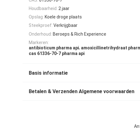
Houdbaarheid:
2 jaar
Opslag:
Koele droge plaats
Steekproef:
Verkrijgbaar
Onderhoud:
Beroeps & Rich Experience
Markeren:
,
antibioticum pharma api
amoxicillinetrihydraat phar
cas 61336-70-7 pharma api
Basis informatie
Betalen & Verzenden Algemene voorwaarden
An