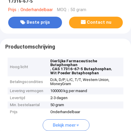
17316-67-5
Prijs：Onderhandelbaar
MOQ：50 gram
Beste prijs
Contact nu
Productomschrijving
Dierlijke Farmaceutische
Butaphosphan
Hoog licht
,
,
CAS 17316-67-5 Butaphosphan
Wit Poeder Butaphosphan
D/A, D/P, L/C, T/T, Western Union,
Betalingscondities
MoneyGram
Levering vermogen
100000 kg per maand
Levertijd
2-3 dagen
Min. bestelaantal
50 gram
Prijs
Onderhandelbaar
Bekijk meer