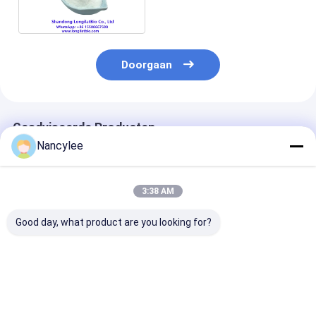
Doorgaan
Geadviseerde Producten
Nancylee
3:38 AM
Good day, what product are you looking for?
Epithalon 10mg
Epithalon peptide
Epithalon Pept
Gevriesdroogde
ruwe poeder voor
Poeder met Ho
Peptide Flesje Hoge
levensduuronderzoek
Zuiverheid Ant
Zuiverheid
Aging Onderzo
Gevriesdroogd
Grondstof CA
Beste prijs
Beste prijs
Beste pri