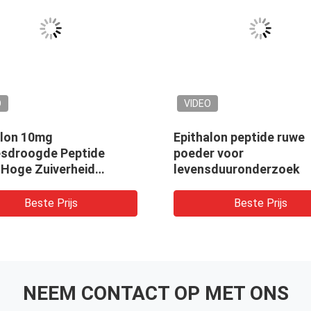
O
VIDEO
alon 10mg
Epithalon peptide ruwe
esdroogde Peptide
poeder voor
 Hoge Zuiverheid
levensduuronderzoek
esdroogd Poeder Voor
zoeksdoeleinden
Beste Prijs
Beste Prijs
NEEM CONTACT OP MET ONS