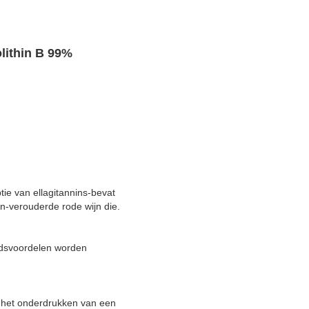
lithin B 99%
tie van ellagitannins-bevat
n-verouderde rode wijn die.
eidsvoordelen worden
en het onderdrukken van een