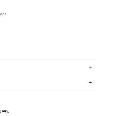
zees
 B 99%