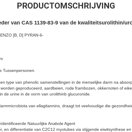
PRODUCTOMSCHRIJVING
er van CAS 1139-83-9 van de kwaliteitsurolithin/uro
ENZO [B, D] PYRAN-6-
um
he Tussenpersonen.
, een type van phenolic samenstellingen in de menselijke darm na absorp
 worden geproduceerd, aardbeien, rode frambozen, okkernoten of eike
n de urine in de vorm van urolithinb glucuronide.
 darmmicrobiota van ellagitannins, draagt tot veelvoudige die gezondh
eïdentificeerde Natuurlijke Anabole Agent
oei, en differentiatie van C2C12 myotubes via stijgende eiwitsynthese 