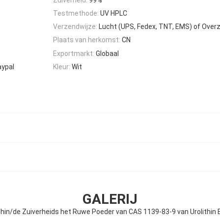
Testmethode:
UV HPLC
Verzendwijze:
Lucht (UPS, Fedex, TNT, EMS) of Over
Plaats van herkomst:
CN
Exportmarkt:
Globaal
aypal
Kleur:
Wit
GALERIJ
thin/de Zuiverheids het Ruwe Poeder van CAS 1139-83-9 van Urolithin