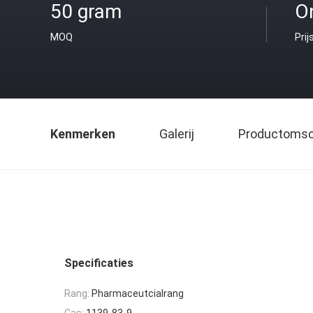
50 gram
O
MOQ
Prij
Kenmerken
Galerij
Productomsch
Specificaties
Rang:
Pharmaceutcialrang
Cas:
1139-83-9