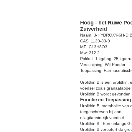
Hoog - het Ruwe Poed
Zuiverheid
Naam: 3-HYDROXY-6H-DIB
CAS: 1139-83-9
MF: C13H8O3
Mw: 212.2
Pakket: 1 kg/bag, 25 kg/dr
Verschijning: Wit Poeder
Toepassing: Farmaceutisc
Urolithin B is een urolithin
voedsel zoals granaatappel
Urolithin B wordt gevonden i
Functie en Toepassing
Urolithin B, metabolite van
toegeschreven bij aan
ellagitannin-rijk voedsel.
Urolithin B | Een onlangs G
Urolithin B verbetert de gr