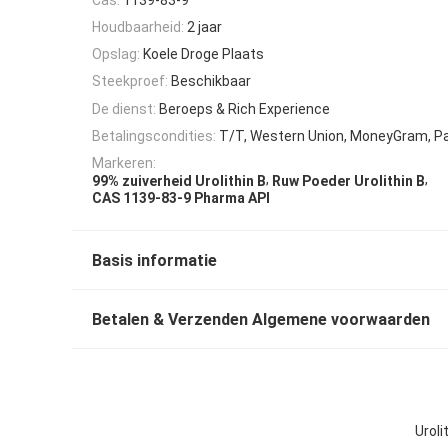
Houdbaarheid:
2 jaar
Opslag:
Koele Droge Plaats
Steekproef:
Beschikbaar
De dienst:
Beroeps & Rich Experience
Betalingscondities:
T/T, Western Union, MoneyGram, P
Markeren:
,
,
99% zuiverheid Urolithin B
Ruw Poeder Urolithin B
CAS 1139-83-9 Pharma API
Basis informatie
Betalen & Verzenden Algemene voorwaarden
Uroli