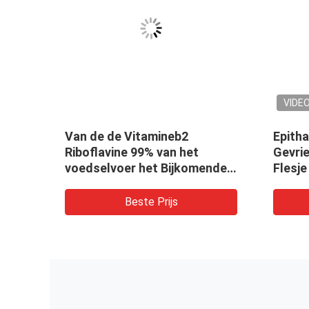
VIDE
 COPD
Van de de Vitamineb2
Epith
e
Riboflavine 99% van het
Gevri
voedselvoer het Bijkomende
Flesje
Poeder CAS 83-88-5
Gevri
Onder
Beste Prijs