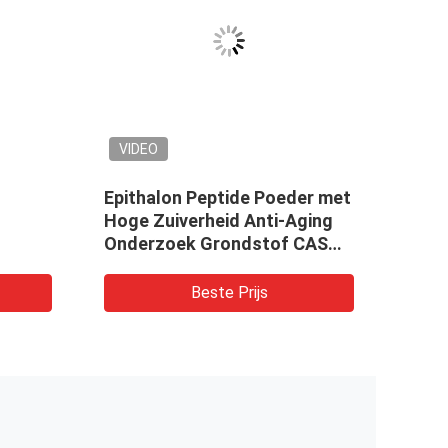
VIDEO
Epithalon Peptide Poeder met
Coen
Hoge Zuiverheid Anti-Aging
van 
Onderzoek Grondstof CAS
Diee
307297-39-8
Beste Prijs