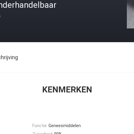
nderhandelbaar
s
rijving
KENMERKEN
Functie:
Geneesmiddelen
Zuiverheid:
99%