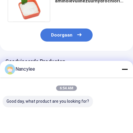
aminolevulinezuurhydrochloride
CAS 5451-09-2
Doorgaan
Geadviseerde Producten
Nancylee
6:54 AM
Good day, what product are you looking for?
Epithalon 10mg
Epithalon peptide
Epithalon Pept
Gevriesdroogde
ruwe poeder voor
Poeder met Ho
Peptide Flesje Hoge
levensduuronderzoek
Zuiverheid Ant
Zuiverheid
Aging Onderzo