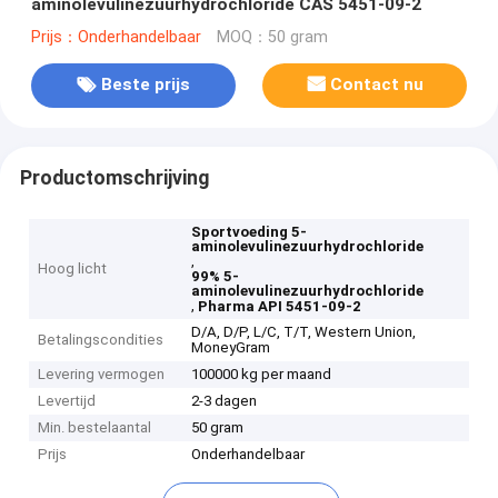
aminolevulinezuurhydrochloride CAS 5451-09-2
Prijs：Onderhandelbaar
MOQ：50 gram
Beste prijs
Contact nu
Productomschrijving
Sportvoeding 5-
aminolevulinezuurhydrochloride
,
Hoog licht
99% 5-
aminolevulinezuurhydrochloride
,
Pharma API 5451-09-2
D/A, D/P, L/C, T/T, Western Union,
Betalingscondities
MoneyGram
Levering vermogen
100000 kg per maand
Levertijd
2-3 dagen
Min. bestelaantal
50 gram
Prijs
Onderhandelbaar